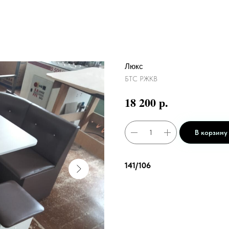
Люкс
БТС РЖКВ
р.
18 200
В корзину
141/106