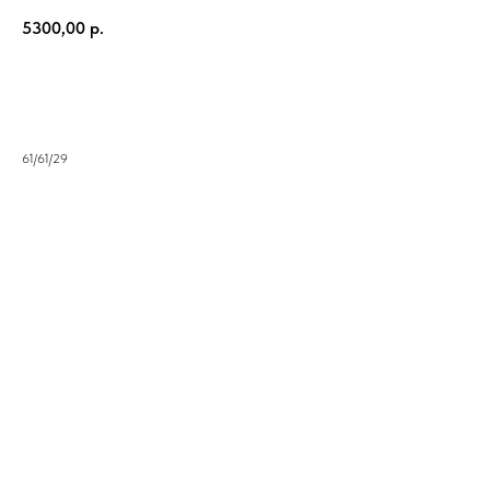
5300,00
р.
В корзину
61/61/29