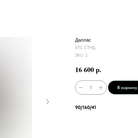
Даллас
БТС СТНД
SKU:
2
р.
16 600
В корзину
90/160/41