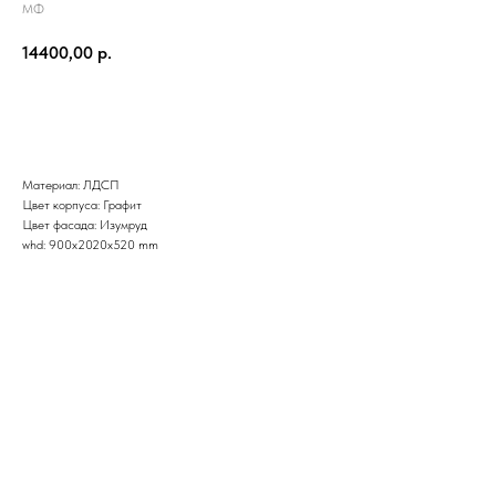
МФ
14400,00
р.
В корзину
Материал: ЛДСП
Цвет корпуса: Графит
Цвет фасада: Изумруд
whd: 900x2020x520 mm