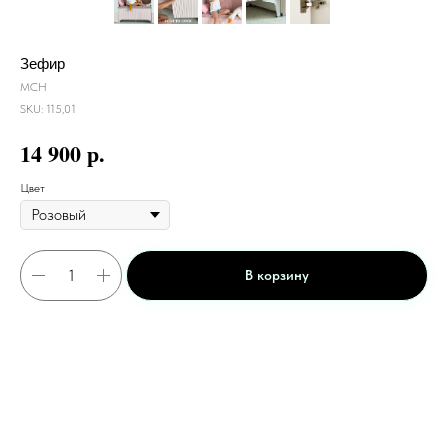
Зефир
МСН
SKU:
115,01
р.
14 900
Цвет
В корзину