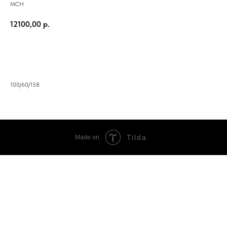
МСН
12100,00
р.
В корзину
100/60/158
Tilda
Made on