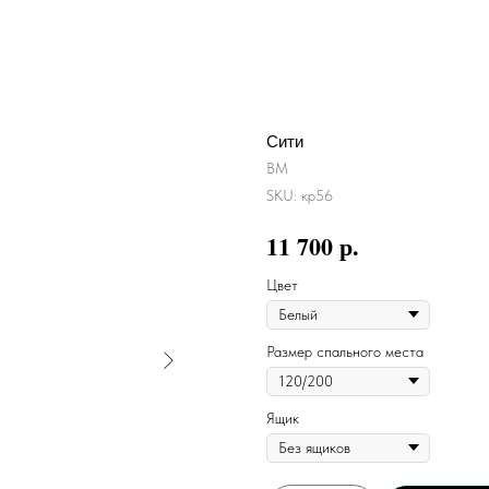
Сити
ВМ
SKU:
кр56
р.
11 700
Цвет
Размер спального места
Ящик