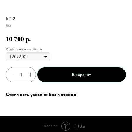
КР 2
ВМ
р.
10 700
Размер спального места
В корзину
Стоимость указана без матраца
Tilda
Made on