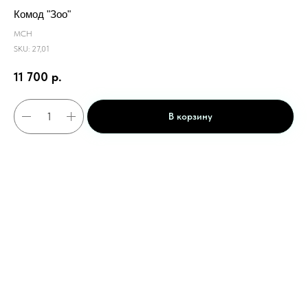
Комод "Зоо"
МСН
SKU:
27,01
11 700
р.
В корзину