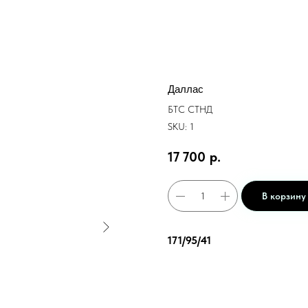
Даллас
БТС СТНД
SKU:
1
17 700
р.
В корзину
171/95/41