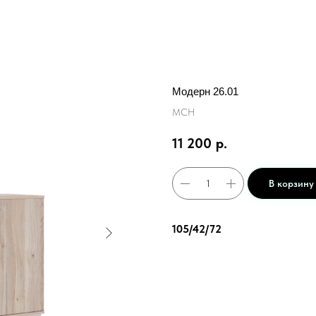
Модерн 26.01
МСН
11 200
р.
В корзину
105/42/72