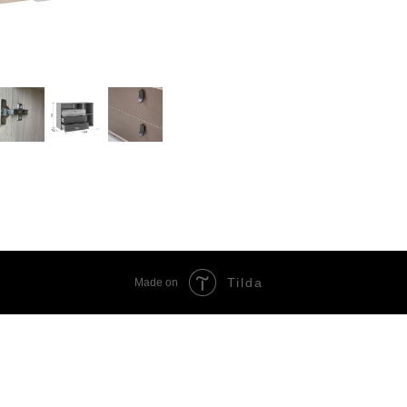
Tilda
Made on