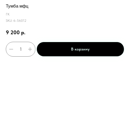
Тумба мфц
ГК
SKU:
6-56012
9 200
р.
В корзину